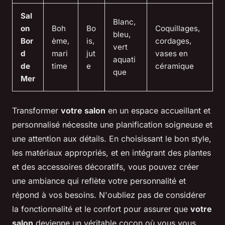
Sal
Blanc,
on
Boh
Bo
Coquillages,
bleu,
Bor
ème,
is,
cordages,
vert
d
mari
jut
vases en
aquati
de
time
e
céramique
que
Mer
Transformer
votre salon
en un espace accueillant et
personnalisé nécessite une planification soigneuse et
une attention aux détails. En choisissant le bon style,
les matériaux appropriés, et en intégrant des plantes
et des accessoires décoratifs, vous pouvez créer
une ambiance qui reflète votre personnalité et
répond à vos besoins. N'oubliez pas de considérer
la fonctionnalité et le confort pour assurer que
votre
salon
devienne un véritable cocon où vous vous