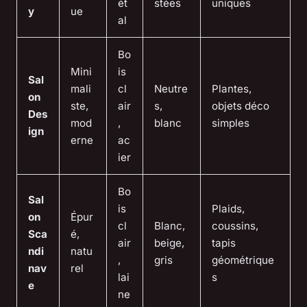
ét
stées
uniques
y
ue
al
Bo
Mini
is
Sal
mali
cl
Neutre
Plantes,
on
ste,
air
s,
objets déco
Des
mod
,
blanc
simples
ign
erne
ac
ier
Bo
Sal
is
Plaids,
on
Épur
cl
Blanc,
coussins,
Sca
é,
air
beige,
tapis
ndi
natu
,
gris
géométrique
nav
rel
lai
s
e
ne