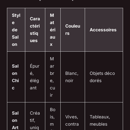
Styl
M
Cara
e
at
ctéri
Couleu
de
éri
Accessoires
stiq
rs
Sal
au
ues
on
x
M
Sal
Épur
ar
on
é,
br
Blanc,
Objets déco
Chi
élég
e,
noir
dorés
c
ant
cu
ir
Bo
Sal
Créa
is,
Vives,
Tableaux,
on
tif,
m
contra
meubles
Art
uniq