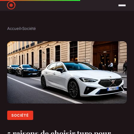
Accueil
›
Société
SOCIÉTÉ
5 raisons de choisir turo pour