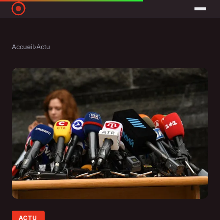
Accueil
›
Actu
ACTU