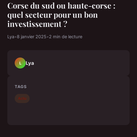
Corse du sud ou haute-corse :
quel secteur pour un bon
investissement ?
Lya
•
8 janvier 2025
•
2 min de lecture
Lya
L
TAGS
Actu