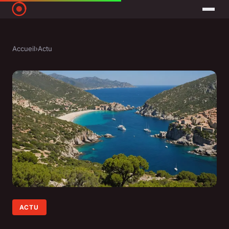
Accueil
›
Actu
ACTU