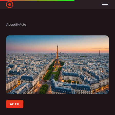
Accueil
›
Actu
ACTU