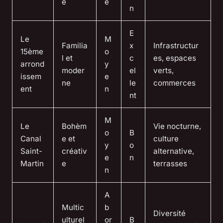
e
é
n
E
Le
M
Familia
x
Infrastructur
15ème
o
l et
c
es, espaces
arrond
y
moder
el
verts,
issem
e
ne
le
commerces
ent
n
nt
M
Le
Bohèm
Vie nocturne,
o
B
Canal
e et
culture
y
o
Saint-
créativ
alternative,
e
n
Martin
e
terrasses
n
A
Multic
b
Diversité
ulturel
or
B