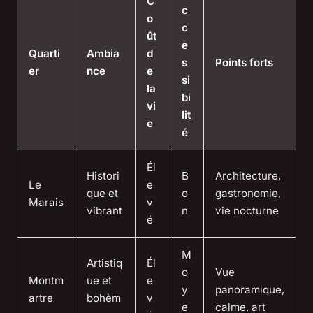
C
c
o
c
ût
e
Quarti
Ambia
d
s
Points forts
er
nce
e
si
la
bi
vi
lit
e
é
Él
Histori
B
Architecture,
Le
e
que et
o
gastronomie,
Marais
v
vibrant
n
vie nocturne
é
M
Artistiq
Él
o
Vue
Montm
ue et
e
y
panoramique,
artre
bohèm
v
e
calme, art