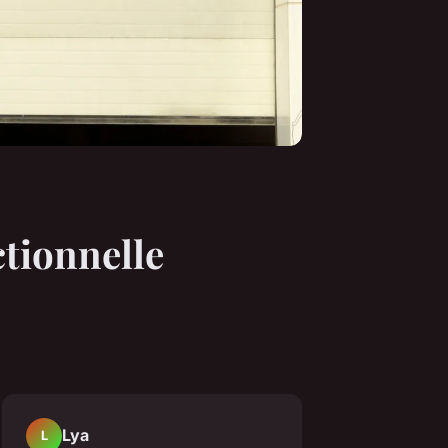
tionnelle
Lya
L