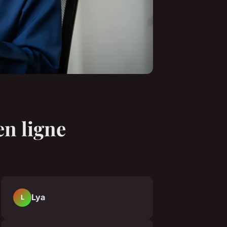
en ligne
Lya
L