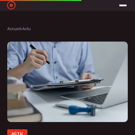
Accueil
›
Actu
ACTU