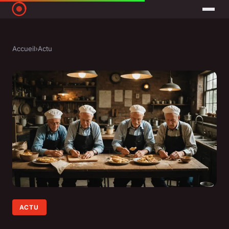
Accueil
›
Actu
ACTU