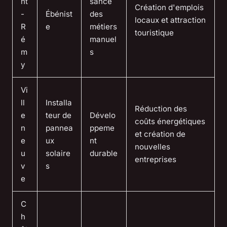
nt
sance
Création d'emplois
-
Ébénist
des
locaux et attraction
R
e
métiers
touristique
é
manuel
m
s
y
Vi
ll
Installa
Réduction des
e
teur de
Dévelo
coûts énergétiques
n
pannea
ppeme
et création de
e
ux
nt
nouvelles
u
solaire
durable
entreprises
v
s
e
C
h