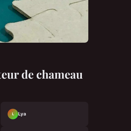
ateur de chameau
Lya
L