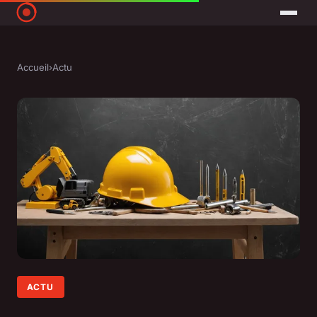
Accueil
›
Actu
ACTU