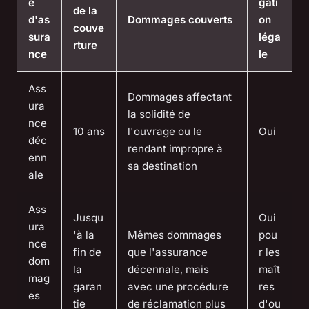
e
gati
de la
d'as
Dommages couverts
on
couve
sura
léga
rture
nce
le
Ass
Dommages affectant
ura
la solidité de
nce
10 ans
l'ouvrage ou le
Oui
déc
rendant impropre à
enn
sa destination
ale
Ass
Jusqu
Oui
ura
'à la
Mêmes dommages
pou
nce
fin de
que l'assurance
r les
dom
la
décennale, mais
maît
mag
garan
avec une procédure
res
es
tie
de réclamation plus
d'ou