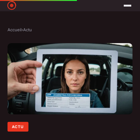
Accueil
›
Actu
ACTU